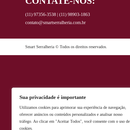
CONTATE-NOS:
(11) 97356-3538 | (11) 98903-1863
contato@smartserralheria.com.br
Smart Serralheria © Todos os direitos reservados.
Sua privacidade é importante
Utilizamos cookies para aprimorar sua experiência de navegação,
oferecer anúncios ou conteúdos personalizados e analisar nosso
tráfego. Ao clicar em "Aceitar Todos", você consente com o uso de
cookies.