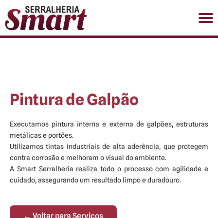
(11) 98903-1863
HOME
SOBRE
Pintura de Galpão
SERVIÇOS
GALERIA DE FOTOS
CONTATO
Executamos pintura interna e externa de galpões, estruturas
metálicas e portões.
Utilizamos tintas industriais de alta aderência, que protegem
contra corrosão e melhoram o visual do ambiente.
A Smart Serralheria realiza todo o processo com agilidade e
cuidado, assegurando um resultado limpo e duradouro.
← Voltar para Serviços