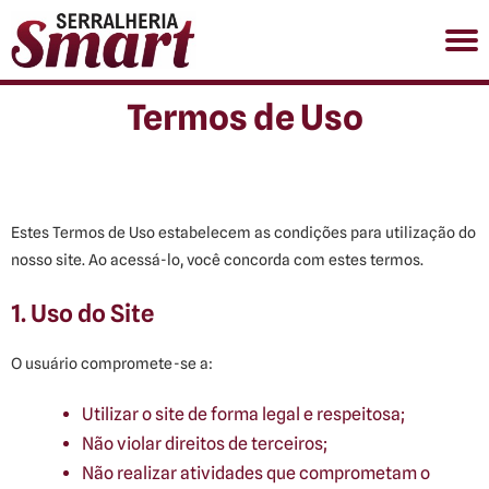
Termos de Uso
(11) 98903-1863
HOME
SOBRE
SERVIÇOS
Estes Termos de Uso estabelecem as condições para utilização do
GALERIA DE FOTOS
nosso site. Ao acessá-lo, você concorda com estes termos.
CONTATO
1. Uso do Site
O usuário compromete-se a:
Utilizar o site de forma legal e respeitosa;
Não violar direitos de terceiros;
Não realizar atividades que comprometam o